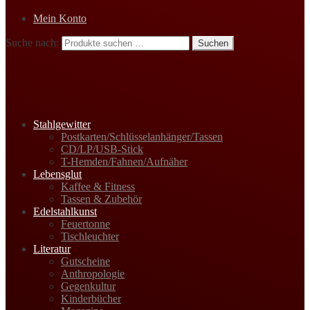
Mein Konto
Suche nach:
Suchen
Stahlgewitter
Postkarten/Schlüsselanhänger/Tassen
CD/LP/USB-Stick
T-Hemden/Fahnen/Aufnäher
Lebensglut
Kaffee & Fitness
Tassen & Zubehör
Edelstahlkunst
Feuertonne
Tischleuchter
Literatur
Gutscheine
Anthropologie
Gegenkultur
Kinderbücher