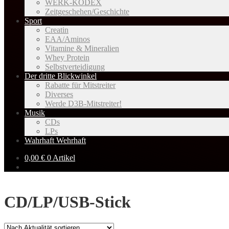
WERK-KODEX
Zeitgeschehen/Geschichte
Sport
Creatin
EAA/Aminos
Vitamine & Mineralien
Whey Protein
Selbstverteidigung
Der dritte Blickwinkel
Rabatte für Mitstreiter
Diverses
Werde D3B-Mitstreiter!
Musik
CDs
LPs
Wahrhaft Wehrhaft
0,00
€
0 Artikel
CD/LP/USB-Stick