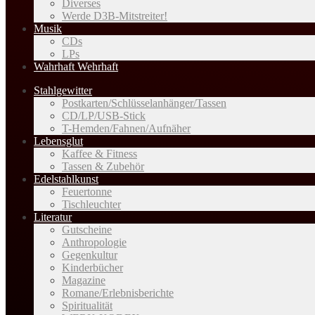
Diverses
Werde D3B-Mitstreiter!
Musik
CDs
LPs
Wahrhaft Wehrhaft
Stahlgewitter
Postkarten/Schlüsselanhänger/Tassen
CD/LP/USB-Stick
T-Hemden/Fahnen/Aufnäher
Lebensglut
Kaffee & Fitness
Tassen & Zubehör
Edelstahlkunst
Feuertonne
Tischleuchter
Literatur
Gutscheine
Anthropologie
Gegenkultur
Kinderbücher
Magazine
Romane/Erlebnisberichte
Spiritualität