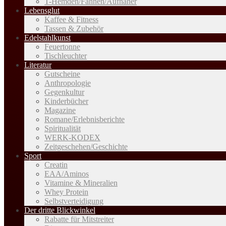
T-Hemden/Fahnen/Aufnäher
Lebensglut
Kaffee & Fitness
Tassen & Zubehör
Edelstahlkunst
Feuertonne
Tischleuchter
Literatur
Gutscheine
Anthropologie
Gegenkultur
Kinderbücher
Magazine
Romane/Erlebnisberichte
Spiritualität
WERK-KODEX
Zeitgeschehen/Geschichte
Sport
Creatin
EAA/Aminos
Vitamine & Mineralien
Whey Protein
Selbstverteidigung
Der dritte Blickwinkel
Rabatte für Mitstreiter