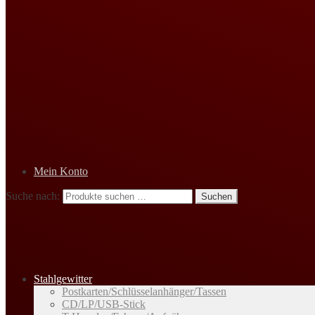
Mein Konto
Suche nach:
Suchen
Stahlgewitter
Postkarten/Schlüsselanhänger/Tassen
CD/LP/USB-Stick