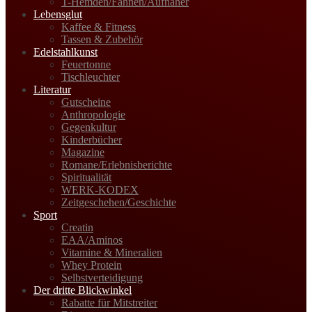
T-Hemden/Fahnen/Aufnäher
Lebensglut
Kaffee & Fitness
Tassen & Zubehör
Edelstahlkunst
Feuertonne
Tischleuchter
Literatur
Gutscheine
Anthropologie
Gegenkultur
Kinderbücher
Magazine
Romane/Erlebnisberichte
Spiritualität
WERK-KODEX
Zeitgeschehen/Geschichte
Sport
Creatin
EAA/Aminos
Vitamine & Mineralien
Whey Protein
Selbstverteidigung
Der dritte Blickwinkel
Rabatte für Mitstreiter