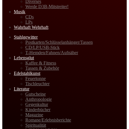
Diverses
Werde D3B-Mitstreiter!
Musik
CDs
LPs
Wahrhaft Wehrhaft
Stahlgewitter
Postkarten/Schlüsselanhänger/Tassen
CD/LP/USB-Stick
T-Hemden/Fahnen/Aufnäher
Lebensglut
Kaffee & Fitness
Tassen & Zubehör
Edelstahlkunst
Feuertonne
Tischleuchter
Literatur
Gutscheine
Anthropologie
Gegenkultur
Kinderbücher
Magazine
Romane/Erlebnisberichte
Spiritualität