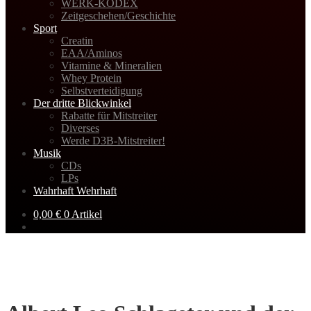
WERK-KODEX
Zeitgeschehen/Geschichte
Sport
Creatin
EAA/Aminos
Vitamine & Mineralien
Whey Protein
Selbstverteidigung
Der dritte Blickwinkel
Rabatte für Mitstreiter
Diverses
Werde D3B-Mitstreiter!
Musik
CDs
LPs
Wahrhaft Wehrhaft
0,00
€
0 Artikel