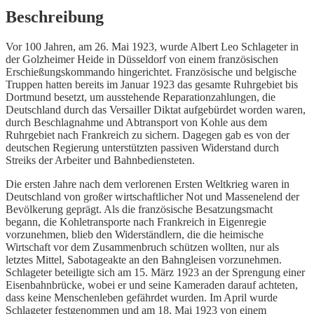
Beschreibung
Vor 100 Jahren, am 26. Mai 1923, wurde Albert Leo Schlageter in
der Golzheimer Heide in Düsseldorf von einem französischen
Erschießungskommando hingerichtet. Französische und belgische
Truppen hatten bereits im Januar 1923 das gesamte Ruhrgebiet bis
Dortmund besetzt, um ausstehende Reparationzahlungen, die
Deutschland durch das Versailler Diktat aufgebürdet worden waren,
durch Beschlagnahme und Abtransport von Kohle aus dem
Ruhrgebiet nach Frankreich zu sichern. Dagegen gab es von der
deutschen Regierung unterstützten passiven Widerstand durch
Streiks der Arbeiter und Bahnbediensteten.
Die ersten Jahre nach dem verlorenen Ersten Weltkrieg waren in
Deutschland von großer wirtschaftlicher Not und Massenelend der
Bevölkerung geprägt. Als die französische Besatzungsmacht
begann, die Kohletransporte nach Frankreich in Eigenregie
vorzunehmen, blieb den Widerständlern, die die heimische
Wirtschaft vor dem Zusammenbruch schützen wollten, nur als
letztes Mittel, Sabotageakte an den Bahngleisen vorzunehmen.
Schlageter beteiligte sich am 15. März 1923 an der Sprengung einer
Eisenbahnbrücke, wobei er und seine Kameraden darauf achteten,
dass keine Menschenleben gefährdet wurden. Im April wurde
Schlageter festgenommen und am 18. Mai 1923 von einem